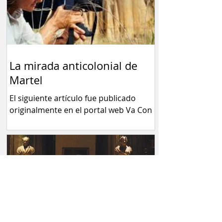
La mirada anticolonial de
Martel
El siguiente artículo fue publicado
originalmente en el portal web Va Con
Firma La plataforma de la N acaba de
estrenar “Nuestra Tierra” de Martel.
Verla es una experiencia altamente
positiva y ayuda a fortalecer conceptos
sobre algunos temas serios que no
debemos soslayar. Por Fernando
Barraza Mientras los súper millonarios