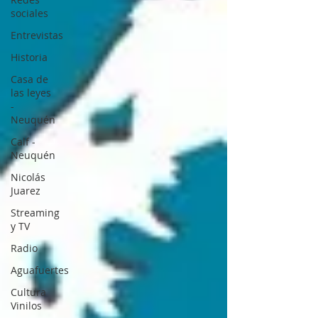
sociales
Entrevistas
Historia
Casa de
las leyes
-
Neuquén
Calf -
Neuquén
Nicolás
Juarez
Streaming
y TV
Radio
Aguafuertes
Cultura
Vinilos