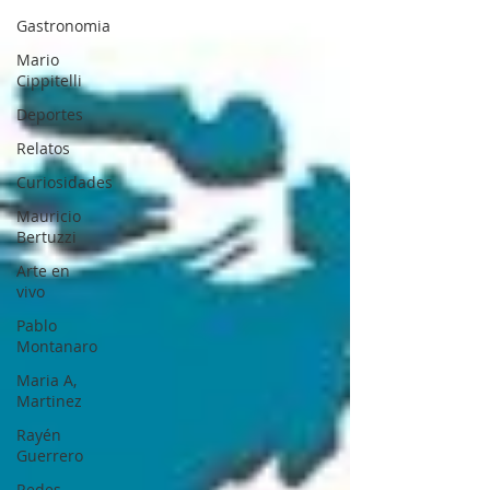
Gastronomia
Mario
Cippitelli
Deportes
Relatos
Curiosidades
Mauricio
Bertuzzi
Arte en
vivo
Pablo
Montanaro
Maria A,
Martinez
Rayén
Guerrero
Redes