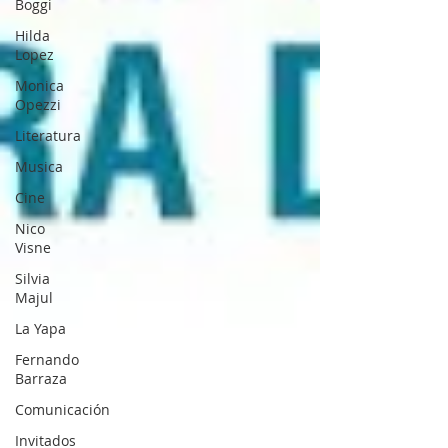
Boggi
Hilda
Lopez
Monica
Opezzi
Literatura
Musica
Cine
Nico
Visne
Silvia
Majul
La Yapa
Fernando
Barraza
Comunicación
Invitados