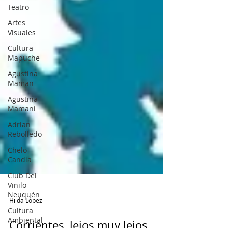
Teatro
Artes
Visuales
Cultura
Mapuche
Agustina
Maman
Agustina
Mamani
Adrian
Rebolledo
Chelo
Candia
Club Del
Vinilo
Neuquén
Cultura
Ambiental