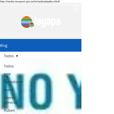
http://media.neuquen.gov.ar/rtn/radio/playlist.m3u8
Blog
Todos
Todos
Arte
Periodismo
Home
Interes
general
Ruben