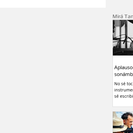
Relatos
Curiosidades
Mirá Ta
ivo
Pablo Montanaro
errero
Redes sociales
Entrevistas
Aplauso
sonámb
- Neuquén
No sé to
instrume
sé escrib