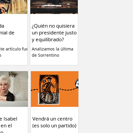
da
¿Quién no quisiera
nial de
un presidente justo
y equilibrado?
nte artículo fue
Analizamos la última
o
de Sorrentino
ente en el
eb Va Con
 plataforma de
a de estrenar
Tierra” de
erla es una
cia altamente
y ayuda a
r conceptos
gunos temas
e Isabel
Vendrá un centro
ue no debemos
 en el
(es solo un partido)
 Por Fernando
do