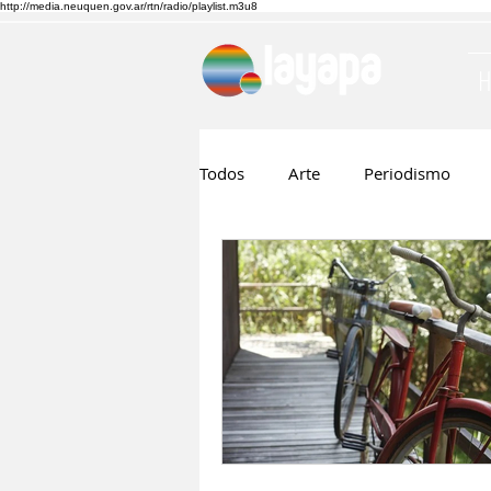
http://media.neuquen.gov.ar/rtn/radio/playlist.m3u8
Todos
Arte
Periodismo
Ruben Boggi
Hilda Lopez
Musica
Cine
Nico Visn
Fernando Barraza
Comunic