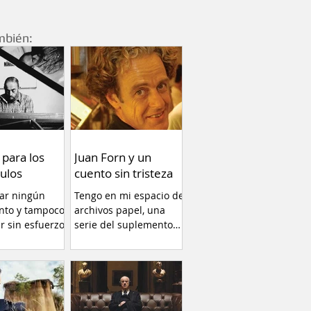
mbién:
 para los
Juan Forn y un
ulos
cuento sin tristeza
car ningún
Tengo en mi espacio de
nto y tampoco
archivos papel, una
ir sin esfuerzo.
serie del suplemento
llamado RADAR libros
(1996)...