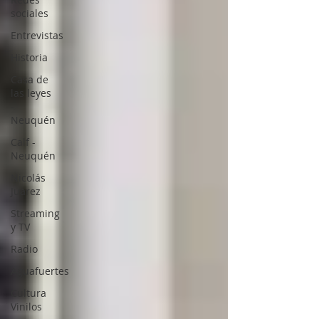
sociales
Entrevistas
Historia
Casa de
las leyes
-
Neuquén
Calf -
Neuquén
Nicolás
Juarez
Streaming
y TV
Radio
Aguafuertes
Cultura
Vinilos