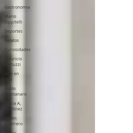
Gastronomia
Mario
Cippitelli
Deportes
Relatos
Curiosidades
Mauricio
Bertuzzi
Arte en
vivo
Pablo
Montanaro
Maria A,
Martinez
Rayén
Guerrero
Redes