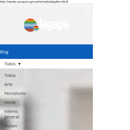
http://media.neuquen.gov.ar/rtn/radio/playlist.m3u8
Blog
Todos
Todos
Arte
Periodismo
Home
Interes
general
Ruben