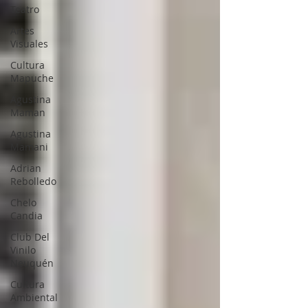
Teatro
Artes
Visuales
Cultura
Mapuche
Agustina
Maman
Agustina
Mamani
Adrian
Rebolledo
Chelo
Candia
Club Del
Vinilo
Neuquén
Cultura
Ambiental