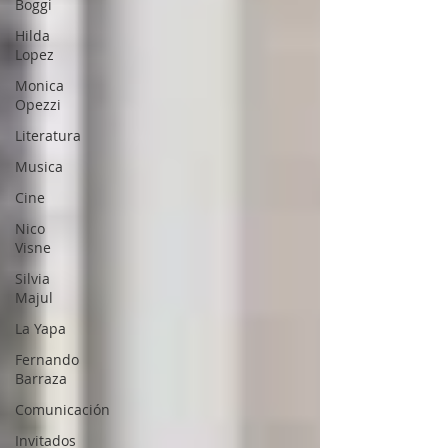
Boggi
Hilda
Lopez
Monica
Opezzi
Literatura
Musica
Cine
Nico
Visne
Silvia
Majul
La Yapa
Fernando
Barraza
Comunicación
Invitados