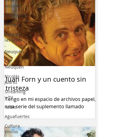
sociales
Entrevistas
Historia
Casa de
las leyes
-
Neuquén
Calf -
Neuquén
Nicolás
Juan Forn y un cuento sin
Juarez
tristeza
Streaming
y TV
Tengo en mi espacio de archivos papel,
una serie del suplemento llamado
Radio
RADAR libros (1996)...
Aguafuertes
Cultura
Vinilos