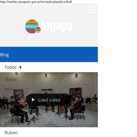
http://media.neuquen.gov.ar/rtn/radio/playlist.m3u8
Blog
Todos
Todos
Arte
Periodismo
Load video
Home
Interes
general
Ruben