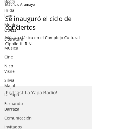
Boggi
Mauricio Aramayo
Hilda
Lopez
Se inauguró el ciclo de
Monica
conciertos
Opezzi
Música clásica en el Complejo Cultural
Literatura
Cipolletti. R.N.
Musica
Cine
Nico
Visne
Silvia
Majul
Podcast La Yapa Radio!
La Yapa
Fernando
Barraza
Comunicación
Invitados