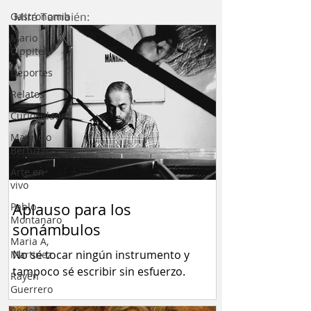
Gastronomia
Mirá También:
Mario
Cippitelli
Deportes
Relatos
Curiosidades
Mauricio
Bertuzzi
Arte en
vivo
Aplauso para los
Pablo
Montanaro
sonámbulos
Maria A,
No sé tocar ningún instrumento y
Martinez
tampoco sé escribir sin esfuerzo.
Rayén
Guerrero
Redes