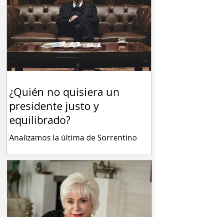
debemos soslayar. Por Fernando
Barraza Mientras los súper millonarios
del mundo cenan con sus empleados,
también millonarios, y hablan de la
llegada del anticristo y del comienzo de
una nueva guerra santa, para la que
ellos
¿Quién no quisiera un
presidente justo y
equilibrado?
Analizamos la última de Sorrentino