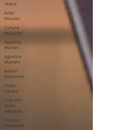
Teatro
Artes
Visuales
Cultura
Mapuche
Agustina
Maman
Agustina
Mamani
Adrian
Rebolledo
Chelo
Candia
Club Del
Vinilo
Neuquén
Cultura
Ambiental