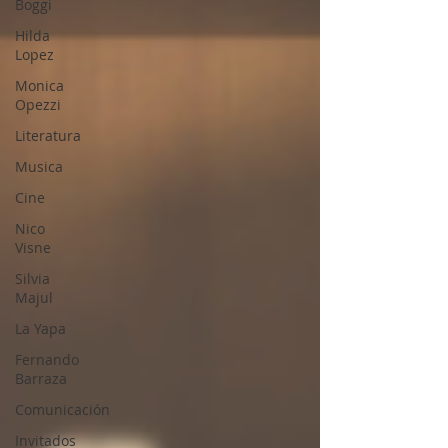
Boggi
Hilda
Lopez
Monica
Opezzi
Literatura
Musica
Cine
Nico
Visne
Silvia
Majul
La Yapa
Fernando
Barraza
Comunicación
Invitados