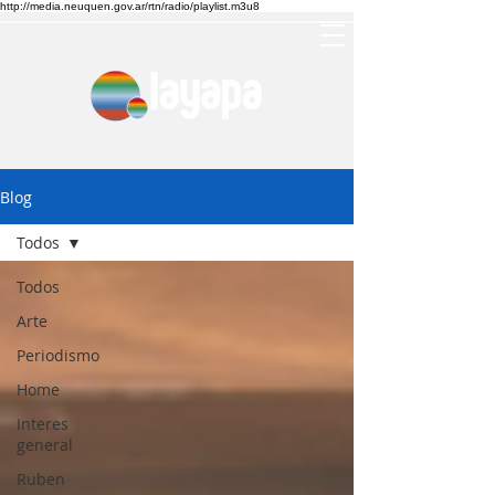
http://media.neuquen.gov.ar/rtn/radio/playlist.m3u8
Blog
Todos
Todos
Arte
Periodismo
Home
Interes
general
Ruben