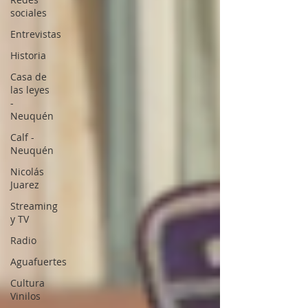
sociales
Entrevistas
Historia
Casa de
las leyes
-
Neuquén
Calf -
Neuquén
Nicolás
Juarez
Streaming
y TV
Radio
Aguafuertes
Cultura
Vinilos