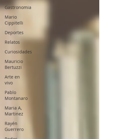
Gastronomia
Mario
Cippitelli
Deportes
Relatos
Curiosidades
Mauricio
Bertuzzi
Arte en
vivo
Pablo
Montanaro
Maria A,
Martinez
Rayén
Guerrero
Redes