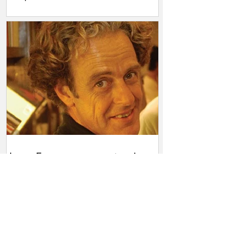
No sé tocar ningún instrumento y
tampoco sé escribir sin esfuerzo.
Juan Forn y un cuento sin
tristeza
Tengo en mi espacio de archivos papel,
una serie del suplemento llamado