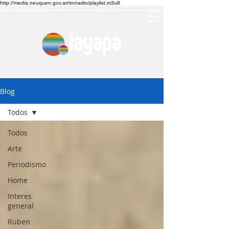
http://media.neuquen.gov.ar/rtn/radio/playlist.m3u8
Blog
Todos
Todos
Arte
Periodismo
Home
Interes
general
Ruben