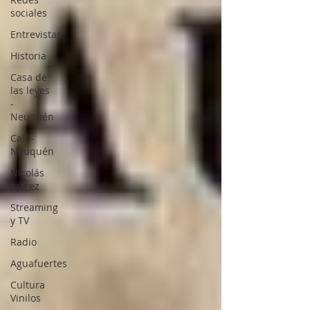
sociales
Entrevistas
Historia
Casa de
las leyes
-
Neuquén
Calf -
Neuquén
Nicolás
Juarez
Streaming
y TV
Radio
Aguafuertes
Cultura
Vinilos