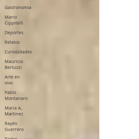
Gastronomia
Mario
Cippitelli
Deportes
Relatos
Curiosidades
Mauricio
Bertuzzi
Arte en
vivo
Pablo
Montanaro
Maria A,
Martinez
Rayén
Guerrero
Redes