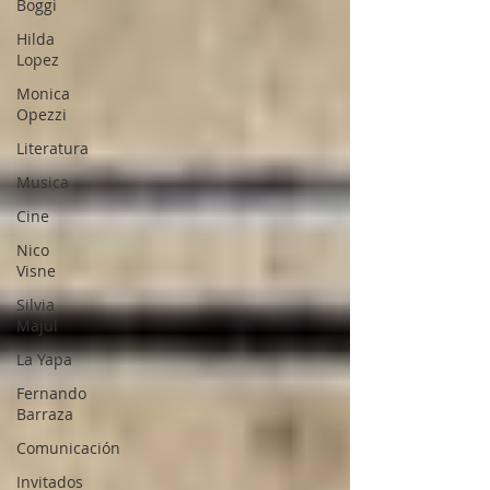
Boggi
Hilda
Lopez
Monica
Opezzi
Literatura
Musica
Cine
Nico
Visne
Silvia
Majul
La Yapa
Fernando
Barraza
Comunicación
Invitados