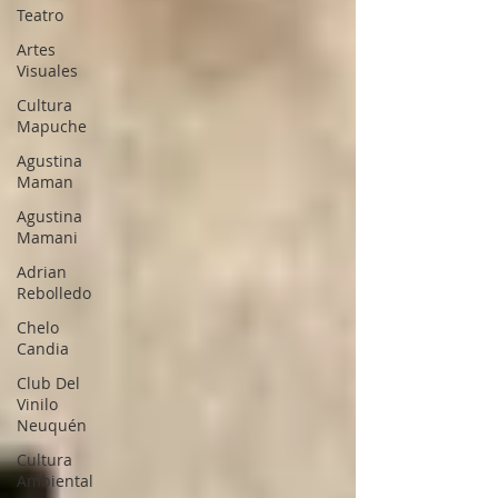
Teatro
Artes
Visuales
Cultura
Mapuche
Agustina
Maman
Agustina
Mamani
Adrian
Rebolledo
Chelo
Candia
Club Del
Vinilo
Neuquén
Cultura
Ambiental