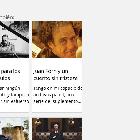
mbién:
 para los
Juan Forn y un
ulos
cuento sin tristeza
car ningún
Tengo en mi espacio de
nto y tampoco
archivos papel, una
ir sin esfuerzo.
serie del suplemento
llamado RADAR libros
(1996)...