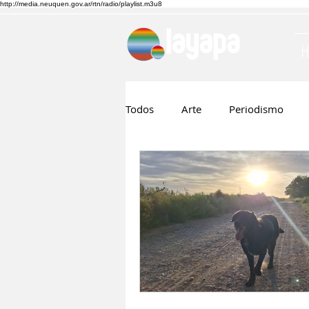
http://media.neuquen.gov.ar/rtn/radio/playlist.m3u8
Todos
Arte
Periodismo
Ruben Boggi
Hilda Lopez
Musica
Cine
Nico Visn
Fernando Barraza
Comunic