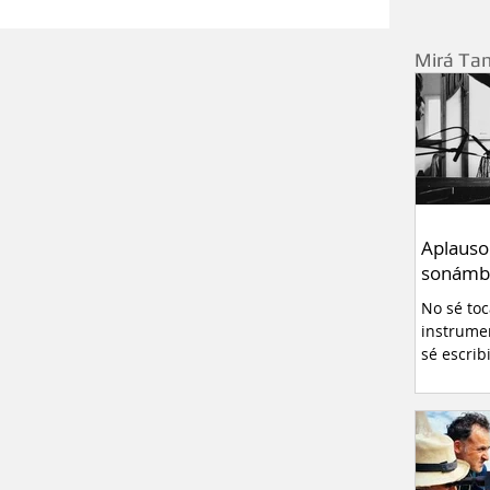
Relatos
Curiosidades
Mirá Ta
ivo
Pablo Montanaro
errero
Redes sociales
Entrevistas
Aplauso
sonámb
- Neuquén
No sé to
instrume
sé escrib