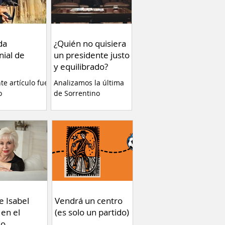
da
¿Quién no quisiera
nial de
un presidente justo
y equilibrado?
nte artículo fue
Analizamos la última
o
de Sorrentino
ente en el
eb Va Con
 plataforma de
a de estrenar
Tierra” de
erla es una
cia altamente
y ayuda a
r conceptos
gunos temas
e Isabel
Vendrá un centro
ue no debemos
 en el
(es solo un partido)
 Por Fernando
do