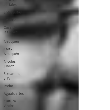
sociales
Entrevistas
Historia
Casa de
las leyes
-
Neuquén
Calf -
Neuquén
Nicolás
Juarez
Streaming
y TV
Radio
Aguafuertes
Cultura
Vinilos