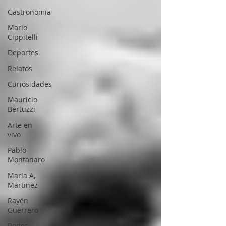
Gastronomia
Mario
Cippitelli
Deportes
Relatos
Curiosidades
Mauricio
Bertuzzi
Arte en
vivo
Pablo
Montanaro
Maria A,
Martinez
Rayén
Guerrero
Redes