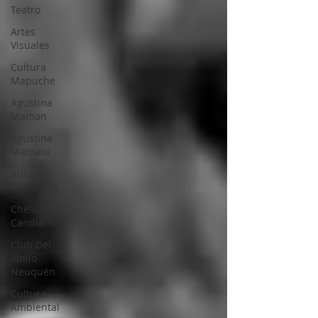
Teatro
Artes
Visuales
Cultura
Mapuche
Agustina
Maman
Agustina
Mamani
Adrian
Rebolledo
Chelo
Candia
Club Del
Vinilo
Neuquén
Cultura
Ambiental