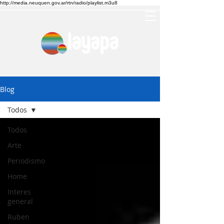
http://media.neuquen.gov.ar/rtn/radio/playlist.m3u8
Blog
Todos
Todos
Arte
Periodismo
Home
Interes
general
Ruben