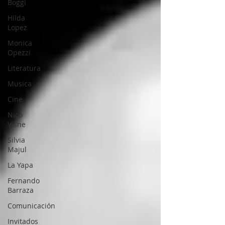
Boggi
Hilda
Lopez
Monica
Opezzi
Literatura
Musica
Cine
Nico
Visne
Silvia
Majul
La Yapa
Fernando
Barraza
Comunicación
Invitados