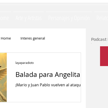
Home
Arte y Artistas
Personajes y Opinión
Relat
Home
Interes general
Podcast 
Monica Opezzi
Literatura
layaparadiotv
Balada para Angelita
e
Silvia Majul
La Yapa
¡Mario y Juan Pablo vuelven al ataque!
ación
Invitados
Gastronomia