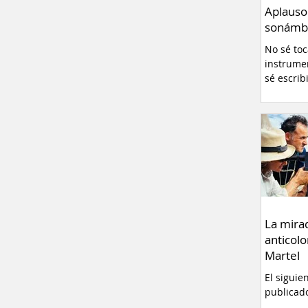
Aplauso
sonámb
No sé to
instrume
sé escrib
La mira
anticolo
Martel
El siguie
publicad
originalm