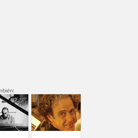
mbién: