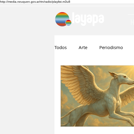
http://media.neuquen.gov.ar/rtn/radio/playlist.m3u8
Todos
Arte
Periodismo
Ruben Boggi
Hilda Lopez
Musica
Cine
Nico Visn
Fernando Barraza
Comunic