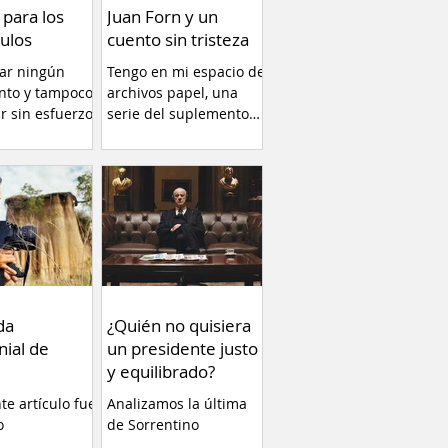
 para los
Juan Forn y un
ulos
cuento sin tristeza
car ningún
Tengo en mi espacio de
nto y tampoco
archivos papel, una
ir sin esfuerzo.
serie del suplemento
llamado RADAR libros
(1996)...
da
¿Quién no quisiera
nial de
un presidente justo
y equilibrado?
nte artículo fue
Analizamos la última
o
de Sorrentino
ente en el