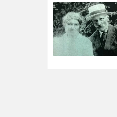
Mario Cippitelli
Deportes
Mauricio Bertuzzi
Arte en v
Maria A, Martinez
Rayén Gu
Historia
Casa de las leyes 