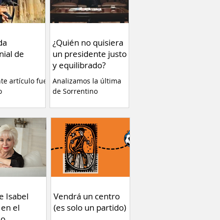
da
¿Quién no quisiera
nial de
un presidente justo
y equilibrado?
nte artículo fue
Analizamos la última
o
de Sorrentino
ente en el
eb Va Con
 plataforma de
a de estrenar
Tierra” de
erla es una
cia altamente
y ayuda a
r conceptos
gunos temas
e Isabel
Vendrá un centro
ue no debemos
 en el
(es solo un partido)
 Por Fernando
do