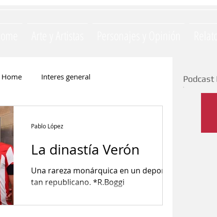
Home
Arte y Artistas
Personajes y Opinión
Relat
Home
Interes general
Podcast 
Monica Opezzi
Literatura
Pablo López
La dinastía Verón
e
Silvia Majul
La Yapa
Una rareza monárquica en un deporte
tan republicano. *R.Boggi
ación
Invitados
Gastronomia