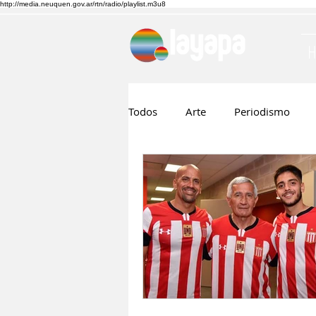
http://media.neuquen.gov.ar/rtn/radio/playlist.m3u8
Todos
Arte
Periodismo
Ruben Boggi
Hilda Lopez
Musica
Cine
Nico Visn
Fernando Barraza
Comunic