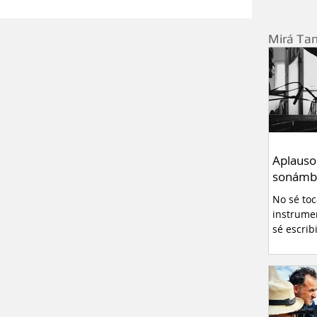
Relatos
Curiosidades
Mirá Ta
ivo
Pablo Montanaro
errero
Redes sociales
Entrevistas
Aplauso
sonámb
- Neuquén
No sé to
instrume
sé escrib