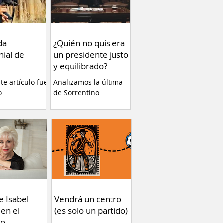
da
¿Quién no quisiera
nial de
un presidente justo
y equilibrado?
nte artículo fue
Analizamos la última
o
de Sorrentino
ente en el
eb Va Con
 plataforma de
a de estrenar
Tierra” de
erla es una
cia altamente
y ayuda a
r conceptos
gunos temas
e Isabel
Vendrá un centro
ue no debemos
 en el
(es solo un partido)
 Por Fernando
do