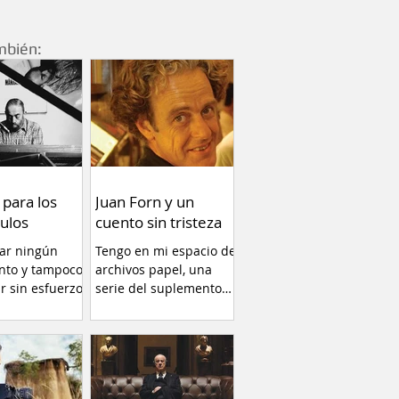
mbién:
 para los
Juan Forn y un
ulos
cuento sin tristeza
car ningún
Tengo en mi espacio de
nto y tampoco
archivos papel, una
ir sin esfuerzo.
serie del suplemento
llamado RADAR libros
(1996)...