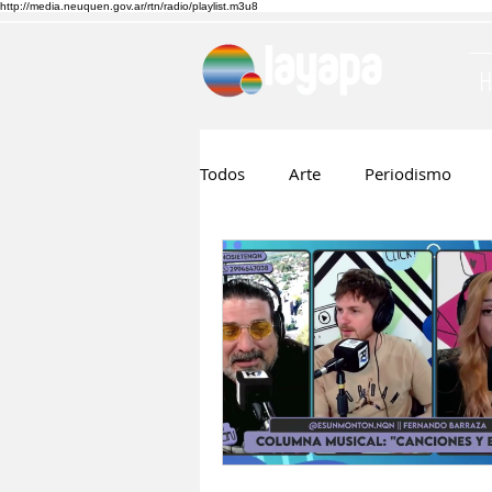
http://media.neuquen.gov.ar/rtn/radio/playlist.m3u8
Todos
Arte
Periodismo
Ruben Boggi
Hilda Lopez
Musica
Cine
Nico Visn
Fernando Barraza
Comunic