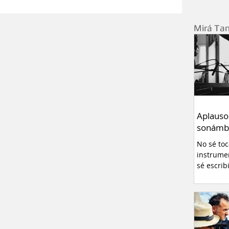
charlar sobre música...
Relatos
Curiosidades
Mirá Ta
ivo
Pablo Montanaro
errero
Redes sociales
Entrevistas
Aplauso
sonámb
- Neuquén
No sé to
instrume
sé escrib