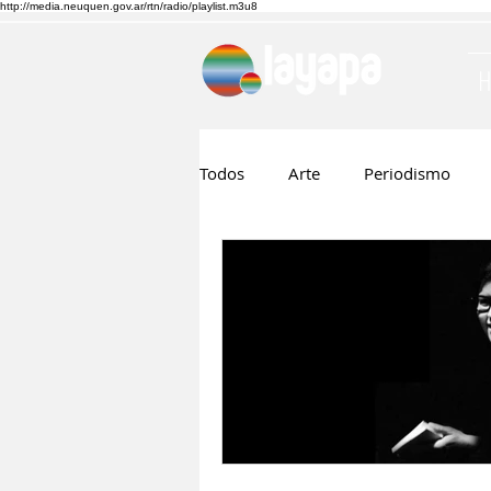
http://media.neuquen.gov.ar/rtn/radio/playlist.m3u8
Todos
Arte
Periodismo
Ruben Boggi
Hilda Lopez
Musica
Cine
Nico Visn
Fernando Barraza
Comunic