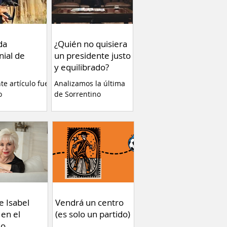
da
¿Quién no quisiera
nial de
un presidente justo
y equilibrado?
nte artículo fue
Analizamos la última
o
de Sorrentino
ente en el
eb Va Con
 plataforma de
a de estrenar
Tierra” de
erla es una
cia altamente
y ayuda a
r conceptos
gunos temas
e Isabel
Vendrá un centro
ue no debemos
 en el
(es solo un partido)
 Por Fernando
do