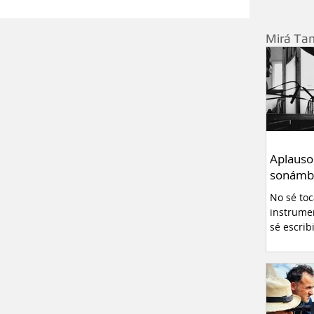
Relatos
Curiosidades
Mirá Ta
ivo
Pablo Montanaro
errero
Redes sociales
Entrevistas
Aplauso
sonámb
- Neuquén
No sé to
instrume
sé escrib