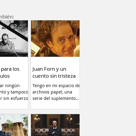
mbién:
 para los
Juan Forn y un
ulos
cuento sin tristeza
car ningún
Tengo en mi espacio de
nto y tampoco
archivos papel, una
ir sin esfuerzo.
serie del suplemento
llamado RADAR libros
(1996)...