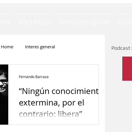
Home
Arte y Artistas
Personajes y Opinión
Relat
Home
Interes general
Podcast 
Monica Opezzi
Literatura
Fernando Barraza
“Ningún conocimiento
e
Silvia Majul
La Yapa
extermina, por el
contrario: libera”
ación
Invitados
Gastronomia
1º premio para la poeta Silvia Mellado.