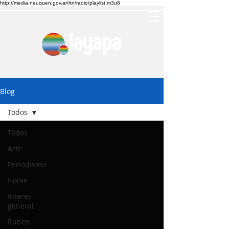
http://media.neuquen.gov.ar/rtn/radio/playlist.m3u8
Blog
Todos
Todos
Arte
Periodismo
Home
Interes
general
Ruben