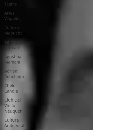
Teatro
Artes
Visuales
Cultura
Mapuche
Agustina
Maman
Agustina
Mamani
Adrian
Rebolledo
Chelo
Candia
Club Del
Vinilo
Neuquén
Cultura
Ambiental