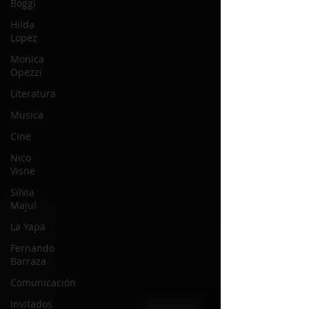
Boggi
Hilda
Lopez
Monica
Opezzi
Literatura
Musica
Cine
Nico
Visne
Silvia
Majul
La Yapa
Fernando
Barraza
Comunicación
Invitados