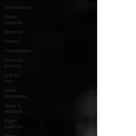
Gastronomia
Mario
Cippitelli
Deportes
Relatos
Curiosidades
Mauricio
Bertuzzi
Arte en
vivo
Pablo
Montanaro
Maria A,
Martinez
Rayén
Guerrero
Redes