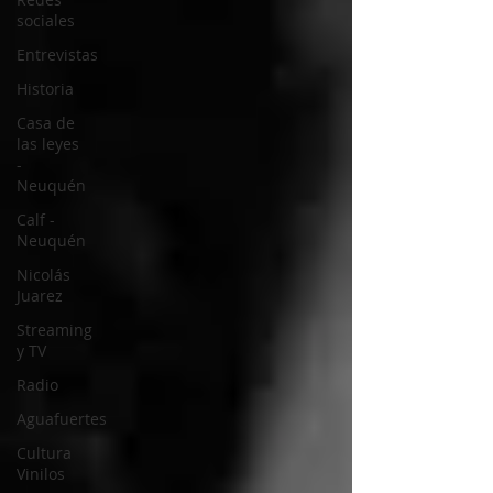
sociales
Entrevistas
Historia
Casa de
las leyes
-
Neuquén
Calf -
Neuquén
Nicolás
Juarez
Streaming
y TV
Radio
Aguafuertes
Cultura
Vinilos