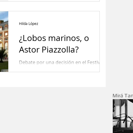
Hilda López
¿Lobos marinos, o
Astor Piazzolla?
Debate por una decisión en el Festival
de Cine de Mar del Plata.
Mirá Ta