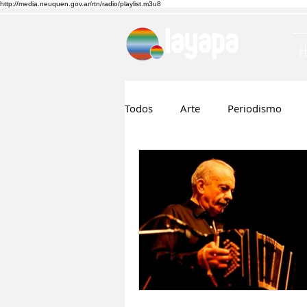
http://media.neuquen.gov.ar/rtn/radio/playlist.m3u8
Todos
Arte
Periodismo
Ruben Boggi
Hilda Lopez
Musica
Cine
Nico Visn
Fernando Barraza
Comunic