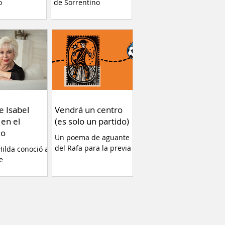
o
de Sorrentino
ente en el
eb Va Con
 plataforma de
a de estrenar
Tierra” de
erla es una
cia altamente
y ayuda a
r conceptos
gunos temas
e Isabel
Vendrá un centro
ue no debemos
 en el
(es solo un partido)
 Por Fernando
do
Un poema de aguante
ientras los
del Rafa para la previa
ilda conoció a
lonarios del
e
nan con sus
s, también
os, y hablan
gada del
 y del
 de una nueva
nta, para la