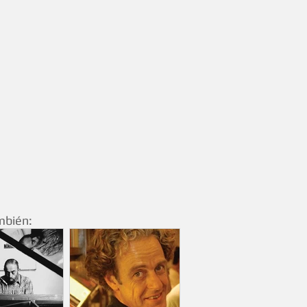
mbién: