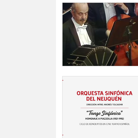
Mario Cippitelli
Deportes
Mauricio Bertuzzi
Arte en v
Maria A, Martinez
Rayén Gu
Historia
Casa de las leyes 