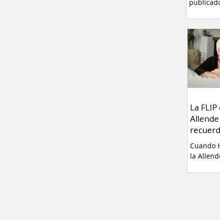
publicad
originalm
portal w
Firma La
la N acab
“Nuestra 
Martel. V
experien
positiva 
fortalece
sobre al
La FLIP 
serios q
Allende
soslayar.
recuer
Barraza M
Cuando H
súper mil
la Allend
mundo ce
empleado
millonari
de la lle
anticristo
comienzo
guerra sa