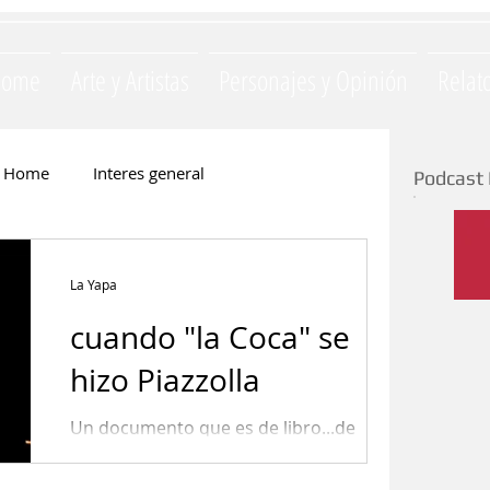
Home
Arte y Artistas
Personajes y Opinión
Relat
Home
Interes general
Podcast 
Monica Opezzi
Literatura
La Yapa
cuando "la Coca" se
e
Silvia Majul
La Yapa
hizo Piazzolla
Un documento que es de libro...de
ación
Invitados
Gastronomia
historia.