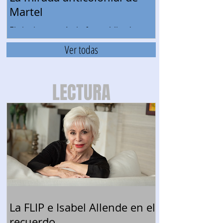
Martel
El siguiente artículo fue publicado
originalmente en el portal web Va Con
Ver todas
Firma La plataforma de la N acaba de
estrenar “Nuestra Tierra” de Martel.
Verla es una experiencia altamente
LECTURA
positiva y ayuda a fortalecer conceptos
sobre algunos temas serios que no
debemos soslayar. Por Fernando
Barraza Mientras los súper millonarios
del mundo cenan con sus empleados,
también millonarios, y hablan de la
llegada del anticristo y del comienzo de
una nueva guerra santa, para la que
ellos
La FLIP e Isabel Allende en el
recuerdo