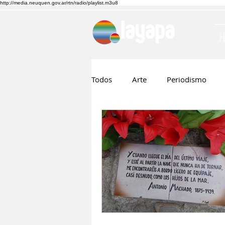
http://media.neuquen.gov.ar/rtn/radio/playlist.m3u8
Todos
Arte
Periodismo
Ruben Boggi
Hilda Lopez
Musica
Cine
Nico Visn
Fernando Barraza
Comunic