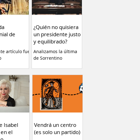
da
¿Quién no quisiera
nial de
un presidente justo
y equilibrado?
nte artículo fue
Analizamos la última
o
de Sorrentino
ente en el
eb Va Con
 plataforma de
a de estrenar
Tierra” de
erla es una
cia altamente
y ayuda a
r conceptos
gunos temas
e Isabel
Vendrá un centro
ue no debemos
 en el
(es solo un partido)
 Por Fernando
do