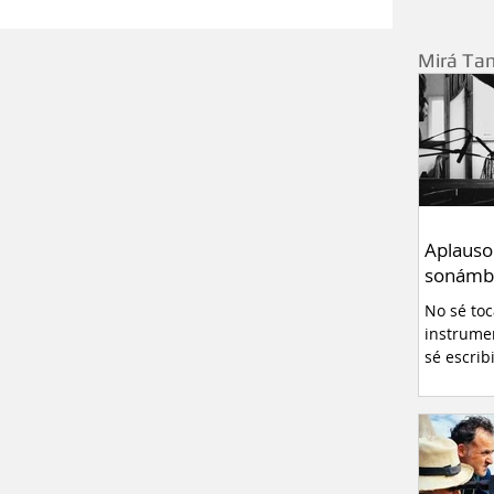
Relatos
Curiosidades
Mirá Ta
ivo
Pablo Montanaro
errero
Redes sociales
Entrevistas
Aplauso
sonámb
- Neuquén
No sé to
instrume
sé escrib