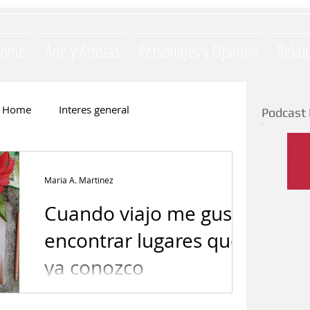
Home
Arte y Artistas
Personajes y Opinión
Relat
Home
Interes general
Podcast 
Monica Opezzi
Literatura
Maria A. Martinez
Cuando viajo me gusta
e
Silvia Majul
La Yapa
encontrar lugares que
ya conozco
ación
Invitados
Gastronomia
Sobre Antonio Machado - (1875-1939)