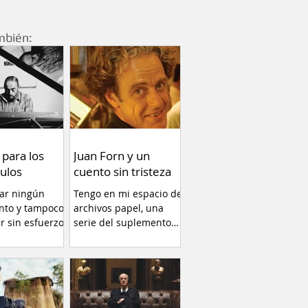
mbién:
 para los
Juan Forn y un
ulos
cuento sin tristeza
car ningún
Tengo en mi espacio de
nto y tampoco
archivos papel, una
ir sin esfuerzo.
serie del suplemento
llamado RADAR libros
(1996)...