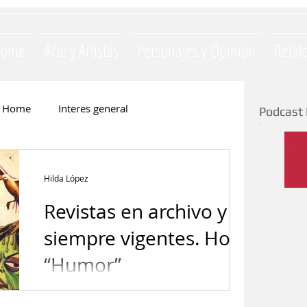
Home
Arte y Artistas
Personajes y Opinión
Relat
Home
Interes general
Podcast 
Monica Opezzi
Literatura
Hilda López
Revistas en archivo y
e
Silvia Majul
La Yapa
siempre vigentes. Hoy:
“Humor”
ación
Invitados
Gastronomia
El arte tuvo fuerte presencia en la