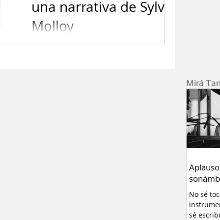
una narrativa de Sylvia
Molloy
“¿Cómo dice yo el que no recuerda, cuál
es el lugar de su enunciación cuando se
ha destejido la memoria?”.
Desarticulaciones Autora: Sylvia
Mirá Ta
Aplauso
sonámb
No sé to
instrume
sé escrib