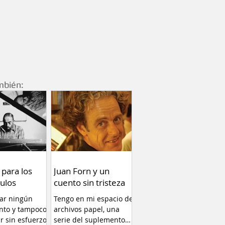
mbién:
 para los
Juan Forn y un
ulos
cuento sin tristeza
car ningún
Tengo en mi espacio de
nto y tampoco
archivos papel, una
ir sin esfuerzo.
serie del suplemento