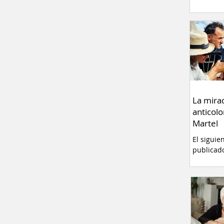
La mira
anticolo
Martel
El siguie
publicad
originalm
portal w
Firma La
la N acab
“Nuestra 
Martel. V
experien