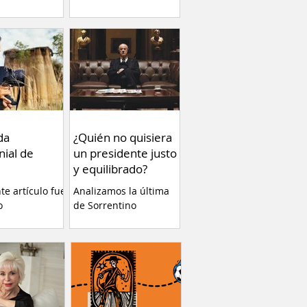
llamado RADAR libros
(1996)...
da
¿Quién no quisiera
nial de
un presidente justo
y equilibrado?
nte artículo fue
Analizamos la última
o
de Sorrentino
ente en el
eb Va Con
 plataforma de
a de estrenar
Tierra” de
erla es una
cia altamente