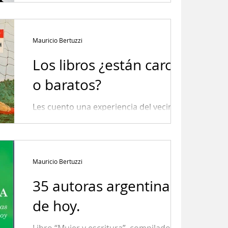
Mauricio Bertuzzi
Los libros ¿están caros
o baratos?
Les cuento una experiencia del vecino
país: Chile. *M. Bertuzzi
Mauricio Bertuzzi
35 autoras argentinas
de hoy.