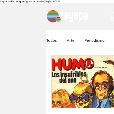
http://media.neuquen.gov.ar/rtn/radio/playlist.m3u8
Todos
Arte
Periodismo
Ruben Boggi
Hilda Lopez
Musica
Cine
Nico Visn
Fernando Barraza
Comunic