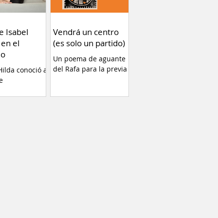
y ayuda a
r conceptos
gunos temas
e Isabel
Vendrá un centro
ue no debemos
 en el
(es solo un partido)
 Por Fernando
do
Un poema de aguante
ientras los
del Rafa para la previa
ilda conoció a
lonarios del
e
nan con sus
s, también
os, y hablan
gada del
 y del
 de una nueva
nta, para la