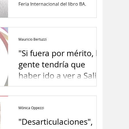
Feria Internacional del libro BA.
Mauricio Bertuzzi
"Si fuera por mérito, la
gente tendría que
haber ido a ver a Salieri
y no a Mozart"
Entrevista a Fernando Lizárraga, autor
del libro.
Mónica Oppezzi
"Desarticulaciones",