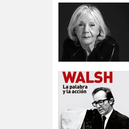
Mario Cippitelli
Deportes
Mauricio Bertuzzi
Arte en v
Maria A, Martinez
Rayén Gu
Historia
Casa de las leyes 