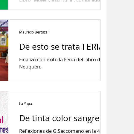
Libro “Mujer y escritura”, compilado por
Gwendolyn Díaz-Ridgeway y Ferradas.
Mauricio Bertuzzi
De esto se trata FERIAR
Finalizó con éxito la Feria del Libro de
Neuquén.
La Yapa
De tinta color sangre
Reflexiones de G.Saccomano en la 46º