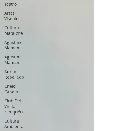
Teatro
Artes
Visuales
Cultura
Mapuche
Agustina
Maman
Agustina
Mamani
Adrian
Rebolledo
Chelo
Candia
Club Del
Vinilo
Neuquén
Cultura
Ambiental