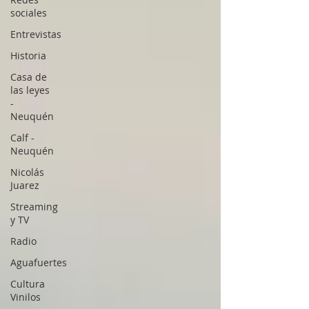
sociales
Entrevistas
Historia
Casa de
las leyes
-
Neuquén
Calf -
Neuquén
Nicolás
Juarez
Streaming
y TV
Radio
Aguafuertes
Cultura
Vinilos