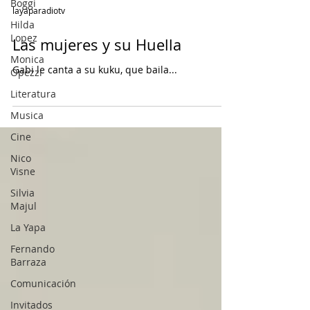
Boggi
layaparadiotv
Hilda
Lopez
Las mujeres y su Huella
Monica
Gabi le canta a su kuku, que baila...
Opezzi
Literatura
Musica
Cine
Nico
Visne
Silvia
Majul
La Yapa
Fernando
Barraza
Comunicación
Invitados