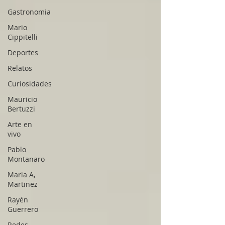
Gastronomia
Mario
Cippitelli
Deportes
Relatos
Curiosidades
Mauricio
Bertuzzi
Arte en
vivo
Pablo
Montanaro
Maria A,
Martinez
Rayén
Guerrero
Redes