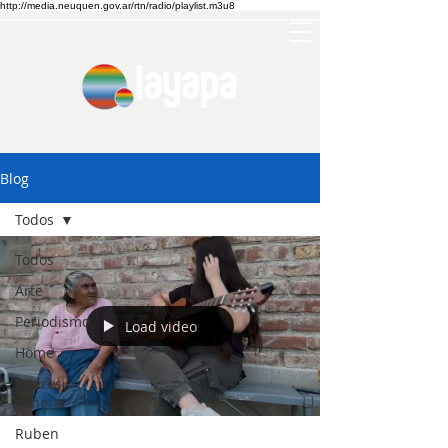
http://media.neuquen.gov.ar/rtn/radio/playlist.m3u8
Blog
Todos
Todos
Arte
Periodismo
Load video
Home
Interes
general
Ruben