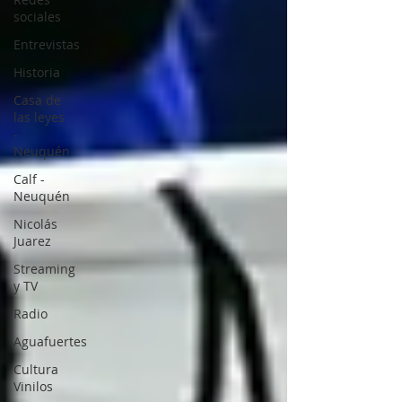
sociales
Entrevistas
Historia
Casa de
las leyes
-
Neuquén
Calf -
Neuquén
Nicolás
Juarez
Streaming
y TV
Radio
Aguafuertes
Cultura
Vinilos