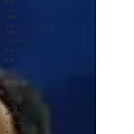
Boggi
Hilda
Lopez
Monica
Opezzi
Literatura
Musica
Cine
Nico
Visne
Silvia
Majul
La Yapa
Fernando
Barraza
Comunicación
Invitados