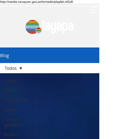
http://media.neuquen.gov.ar/rtn/radio/playlist.m3u8
Blog
Todos
Todos
Arte
Periodismo
Home
Interes
general
Ruben