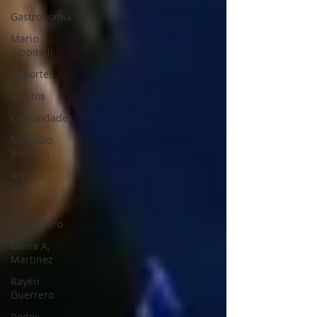
Gastronomia
Mario
Cippitelli
Deportes
Relatos
Curiosidades
Mauricio
Bertuzzi
Arte en
vivo
Pablo
Montanaro
Maria A,
Martinez
Rayén
Guerrero
Redes