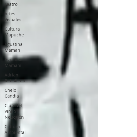
Teatro
Artes
Visuales
Cultura
Mapuche
Agustina
Maman
Agustina
Mamani
Adrian
Rebolledo
Chelo
Candia
Club Del
Vinilo
Neuquén
Cultura
Ambiental