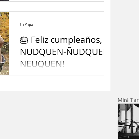
La Yapa
🎂 Feliz cumpleaños,
NUDQUEN-ÑUDQUEN-
NEUQUEN!
05/02/1752 fecha fundacional. *I. Belver
Mirá Ta