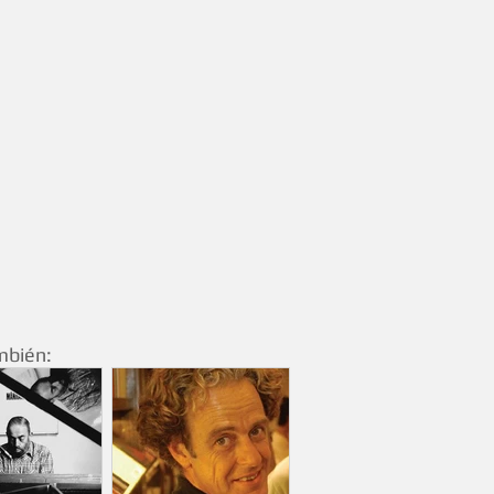
mbién: