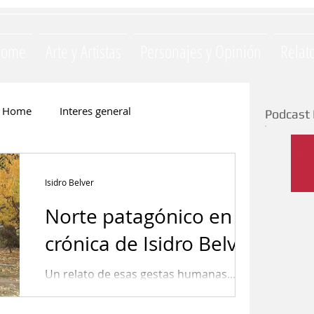
Home
Arte y Artistas
Personajes y Opinión
Relat
Home
Interes general
Podcast 
Monica Opezzi
Literatura
Isidro Belver
Norte patagónico en la
e
Silvia Majul
La Yapa
crónica de Isidro Belver
Un relato de esas gestas humanas....
ación
Invitados
Gastronomia