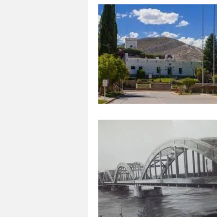
Mario Cippitelli
Deportes
Mauricio Bertuzzi
Arte en v
Maria A, Martinez
Rayén Gu
Historia
Casa de las leyes 