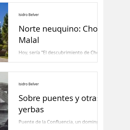
Relatos
Curiosidades
Isidro Belver
Norte neuquino: Chos
ivo
Pablo Montanaro
Malal
Hoy, sería "El descubrimiento de Chos
errero
Redes sociales
Entrevistas
Malal"?
- Neuquén
Isidro Belver
Sobre puentes y otras
yerbas
Puente de la Confluencia, un domingo
de Ramos de hace 401 años.