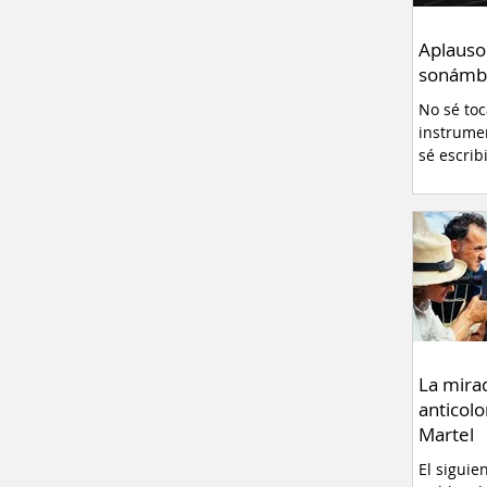
Aplauso
sonámb
No sé to
instrume
sé escrib
La mira
anticolo
Martel
El siguie