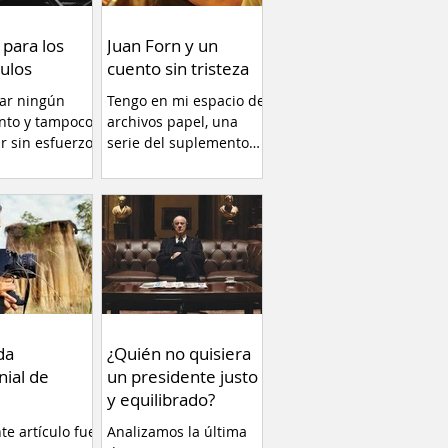
 para los
Juan Forn y un
ulos
cuento sin tristeza
car ningún
Tengo en mi espacio de
nto y tampoco
archivos papel, una
ir sin esfuerzo.
serie del suplemento
llamado RADAR libros
(1996)...
da
¿Quién no quisiera
nial de
un presidente justo
y equilibrado?
nte artículo fue
Analizamos la última