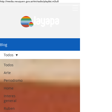
http://media.neuquen.gov.ar/rtn/radio/playlist.m3u8
Blog
Todos
Todos
Arte
Periodismo
Home
Interes
general
Ruben