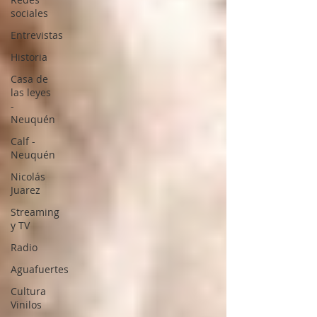
sociales
Entrevistas
Historia
Casa de
las leyes
-
Neuquén
Calf -
Neuquén
Nicolás
Juarez
Streaming
y TV
Radio
Aguafuertes
Cultura
Vinilos