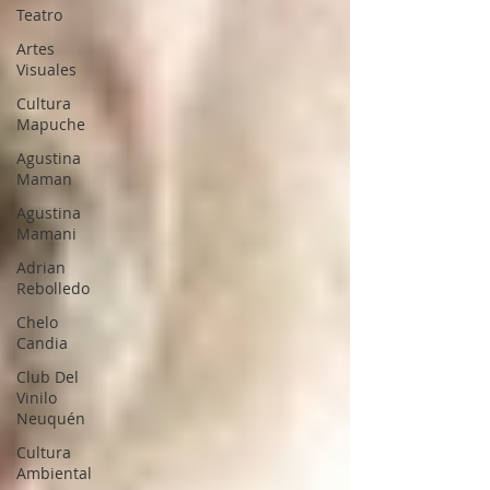
Teatro
Artes
Visuales
Cultura
Mapuche
Agustina
Maman
Agustina
Mamani
Adrian
Rebolledo
Chelo
Candia
Club Del
Vinilo
Neuquén
Cultura
Ambiental