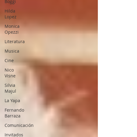
Boggi
Hilda
Lopez
Monica
Opezzi
Literatura
Musica
Cine
Nico
Visne
Silvia
Majul
La Yapa
Fernando
Barraza
Comunicación
Invitados