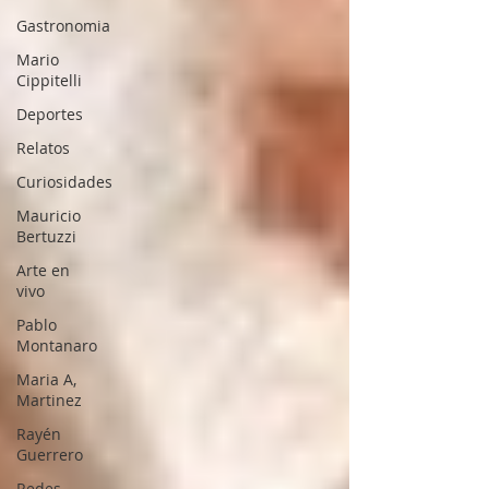
Gastronomia
Mario
Cippitelli
Deportes
Relatos
Curiosidades
Mauricio
Bertuzzi
Arte en
vivo
Pablo
Montanaro
Maria A,
Martinez
Rayén
Guerrero
Redes