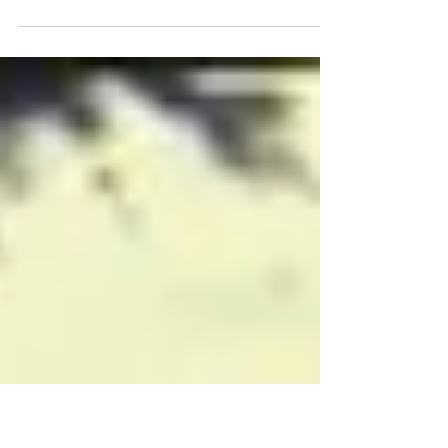
La calle Cenicienta
Un recuerdo neuquino, una historia en primera
persona. *M. Cippitelli.