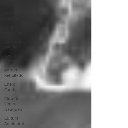
Teatro
Artes
Visuales
Cultura
Mapuche
Agustina
Maman
Agustina
Mamani
Adrian
Rebolledo
Chelo
Candia
Club Del
Vinilo
Neuquén
Cultura
Ambiental